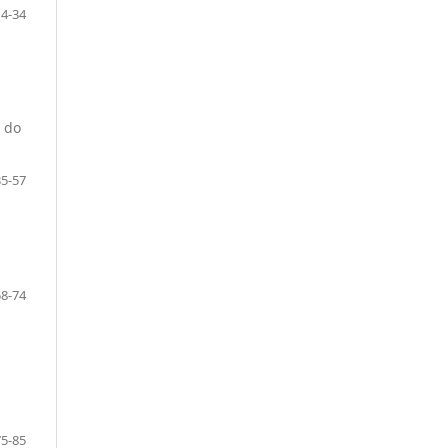
14-34
l do
35-57
58-74
75-85