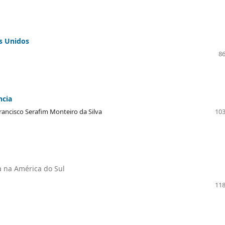
os Unidos
86
ncia
Francisco Serafim Monteiro da Silva
103
a na América do Sul
118