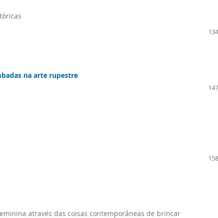
tóricas
134
mbadas na arte rupestre
147
158
feminina através das coisas contemporâneas de brincar