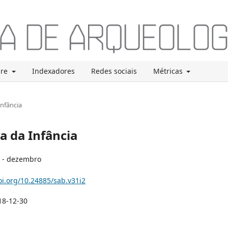
bre
Indexadores
Redes sociais
Métricas
Infância
ia da Infância
o - dezembro
oi.org/10.24885/sab.v31i2
18-12-30