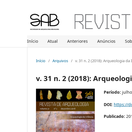
Início
Atual
Anteriores
Anúncios
So
Início
/
Arquivos
/
v. 31 n. 2 (2018): Arqueologia da 
v. 31 n. 2 (2018): Arqueolog
Período:
julh
DOI:
https://d
Publicado:
20