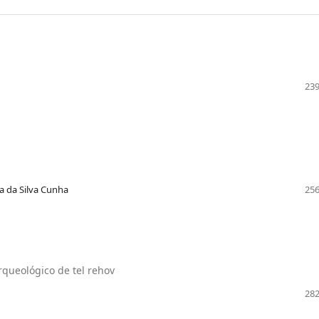
239
a da Silva Cunha
256
rqueológico de tel rehov
282