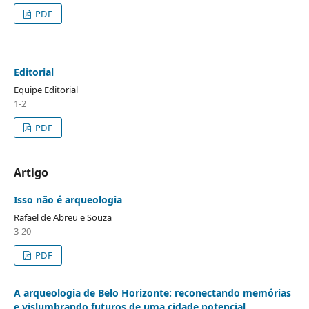
PDF
Editorial
Equipe Editorial
1-2
PDF
Artigo
Isso não é arqueologia
Rafael de Abreu e Souza
3-20
PDF
A arqueologia de Belo Horizonte: reconectando memórias
e vislumbrando futuros de uma cidade potencial