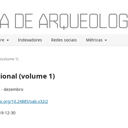
bre
Indexadores
Redes sociais
Métricas
 (volume 1)
cional (volume 1)
 - dezembro
oi.org/10.24885/sab.v32i2
19-12-30