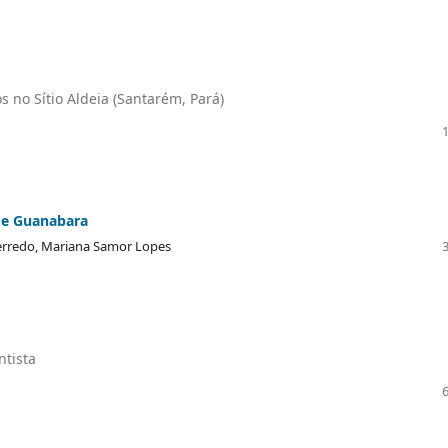
 no Sítio Aldeia (Santarém, Pará)
de Guanabara
Berredo, Mariana Samor Lopes
ntista