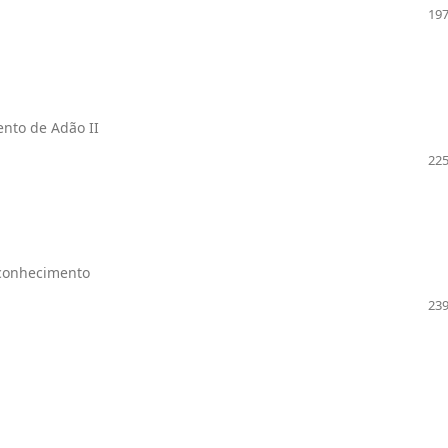
197
nto de Adão II
225
 conhecimento
239