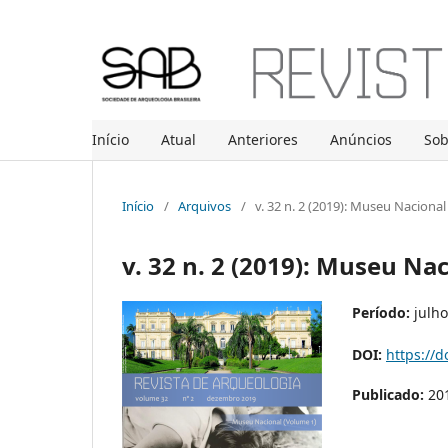
Início
Atual
Anteriores
Anúncios
So
Início
/
Arquivos
/
v. 32 n. 2 (2019): Museu Nacional
v. 32 n. 2 (2019): Museu Na
Período:
julho
DOI:
https://d
Publicado:
20