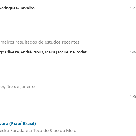
a Rodrigues-Carvalho
135
imeiros resultados de estudos recentes
igo Oliveira, André Prous, Maria Jacqueline Rodet
149
r, Rio de Janeiro
178
ara (Piauí-Brasil)
edra Furada e a Toca do Sítio do Meio