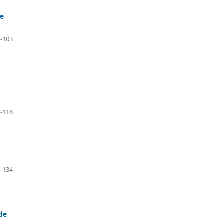
de
-103
-118
-134
de