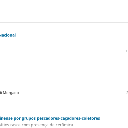
Nacional
ndi Morgado
arinense por grupos pescadores-caçadores-coletores
 sítios rasos com presença de cerâmica