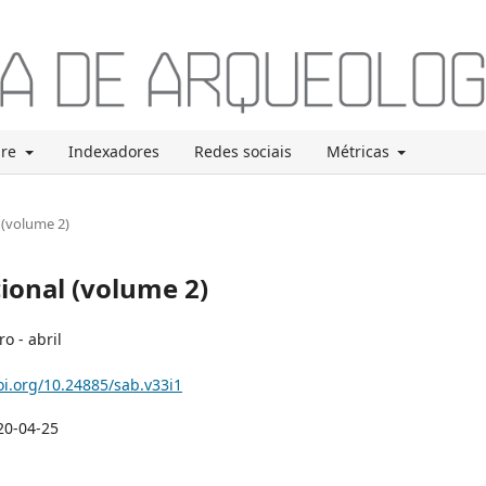
bre
Indexadores
Redes sociais
Métricas
 (volume 2)
cional (volume 2)
o - abril
oi.org/10.24885/sab.v33i1
20-04-25