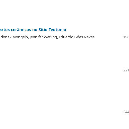
textos cerâmicos no Sítio Teotônio
 Zdonek Mongeló, Jennifer Watling, Eduardo Góes Neves
198
221
a
244