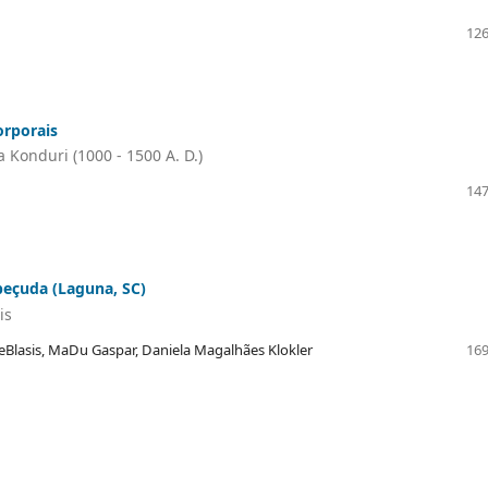
126
orporais
Konduri (1000 - 1500 A. D.)
147
eçuda (Laguna, SC)
is
DeBlasis, MaDu Gaspar, Daniela Magalhães Klokler
169