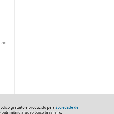
-281
ódico gratuito e produzido pela
Sociedade de
o patrimônio arqueológico brasileiro.