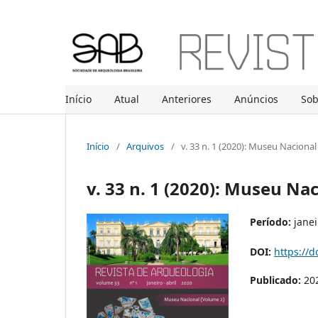
Início
Atual
Anteriores
Anúncios
So
Início
/
Arquivos
/
v. 33 n. 1 (2020): Museu Nacional
v. 33 n. 1 (2020): Museu Na
Período:
janeir
DOI:
https://d
Publicado:
20