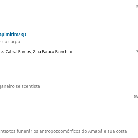
apimirim/RJ)
er o corpo
ez Cabral Ramos, Gina Faraco Bianchini
aneiro seiscentista
98
contextos funerários antropozoomórficos do Amapá e sua costa