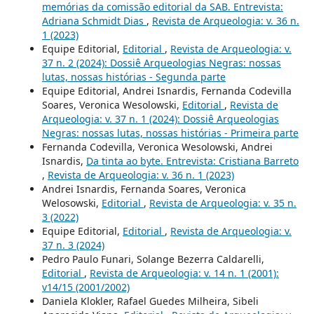
memórias da comissão editorial da SAB. Entrevista:
Adriana Schmidt Dias
,
Revista de Arqueologia: v. 36 n.
1 (2023)
Equipe Editorial,
Editorial
,
Revista de Arqueologia: v.
37 n. 2 (2024): Dossiê Arqueologias Negras: nossas
lutas, nossas histórias - Segunda parte
Equipe Editorial, Andrei Isnardis, Fernanda Codevilla
Soares, Veronica Wesolowski,
Editorial
,
Revista de
Arqueologia: v. 37 n. 1 (2024): Dossiê Arqueologias
Negras: nossas lutas, nossas histórias - Primeira parte
Fernanda Codevilla, Veronica Wesolowski, Andrei
Isnardis,
Da tinta ao byte. Entrevista: Cristiana Barreto
,
Revista de Arqueologia: v. 36 n. 1 (2023)
Andrei Isnardis, Fernanda Soares, Veronica
Welosowski,
Editorial
,
Revista de Arqueologia: v. 35 n.
3 (2022)
Equipe Editorial,
Editorial
,
Revista de Arqueologia: v.
37 n. 3 (2024)
Pedro Paulo Funari, Solange Bezerra Caldarelli,
Editorial
,
Revista de Arqueologia: v. 14 n. 1 (2001):
v14/15 (2001/2002)
Daniela Klokler, Rafael Guedes Milheira, Sibeli