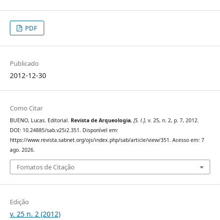
PDF
Publicado
2012-12-30
Como Citar
BUENO, Lucas. Editorial.
Revista de Arqueologia
,
[S. l.]
, v. 25, n. 2, p. 7, 2012.
DOI: 10.24885/sab.v25i2.351. Disponível em:
https://www.revista.sabnet.org/ojs/index.php/sab/article/view/351. Acesso em: 7
ago. 2026.
Fomatos de Citação
Edição
v. 25 n. 2 (2012)