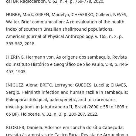
cal BP. Radiocarbon, v. 62, n. 4, p. 759-778, 2020.
HUBBE, Mark; GREEN, Madelyn; CHEVERKO, Colleen; NEVES,
Walter. Brief communication: A re-evaluation of the health
index of southern Brazilian shellmound populations.
American Journal of Physical Anthropology, v. 165, n. 2, p.
353-362, 2018.
IHERING, Hermann von. As origens dos sambaquis. Revista
do Instituto Histórico e Geográfico de São Paulo, v. 8, p. 446-
457, 1903.
IÑIGUEZ, Alena; BRITO, Lorrayne; GUEDES, Lucélia; CHAVES,
Sergio. Helminth infection and human razilia in sambaquis:
Paleoparasitological, paleogenetic, and microremains
investigations in Jabuticabeira II, Brazil (2890 ± 55 to 1805 ±
65 BP). Holocene, v. 32, n. 3, p. 200-207, 2022.
KLOKLER, Daniela. Adornos em concha do sítio Cabeçuda:
revisita às amostras de Castro Faria. Revista de Arqueologia,