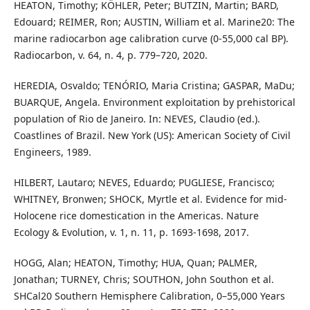
HEATON, Timothy; KÖHLER, Peter; BUTZIN, Martin; BARD,
Edouard; REIMER, Ron; AUSTIN, William et al. Marine20: The
marine radiocarbon age calibration curve (0-55,000 cal BP).
Radiocarbon, v. 64, n. 4, p. 779–720, 2020.
HEREDIA, Osvaldo; TENÓRIO, Maria Cristina; GASPAR, MaDu;
BUARQUE, Angela. Environment exploitation by prehistorical
population of Rio de Janeiro. In: NEVES, Claudio (ed.).
Coastlines of Brazil. New York (US): American Society of Civil
Engineers, 1989.
HILBERT, Lautaro; NEVES, Eduardo; PUGLIESE, Francisco;
WHITNEY, Bronwen; SHOCK, Myrtle et al. Evidence for mid-
Holocene rice domestication in the Americas. Nature
Ecology & Evolution, v. 1, n. 11, p. 1693-1698, 2017.
HOGG, Alan; HEATON, Timothy; HUA, Quan; PALMER,
Jonathan; TURNEY, Chris; SOUTHON, John Southon et al.
SHCal20 Southern Hemisphere Calibration, 0–55,000 Years