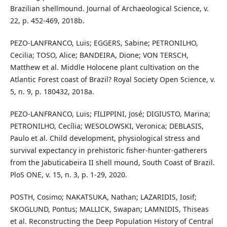
Brazilian shellmound. Journal of Archaeological Science, v.
22, p. 452-469, 2018b.
PEZO-LANFRANCO, Luis; EGGERS, Sabine; PETRONILHO,
Cecilia; TOSO, Alice; BANDEIRA, Dione; VON TERSCH,
Matthew et al. Middle Holocene plant cultivation on the
Atlantic Forest coast of Brazil? Royal Society Open Science, v.
5, n. 9, p. 180432, 2018a.
PEZO-LANFRANCO, Luis; FILIPPINI, José; DIGIUSTO, Marina;
PETRONILHO, Cecília; WESOLOWSKI, Veronica; DEBLASIS,
Paulo et al. Child development, physiological stress and
survival expectancy in prehistoric fisher-hunter-gatherers
from the Jabuticabeira II shell mound, South Coast of Brazil.
PloS ONE, v. 15, n. 3, p. 1-29, 2020.
POSTH, Cosimo; NAKATSUKA, Nathan; LAZARIDIS, Iosif;
SKOGLUND, Pontus; MALLICK, Swapan; LAMNIDIS, Thiseas
et al. Reconstructing the Deep Population History of Central