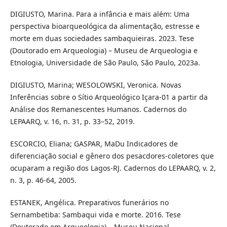
DIGIUSTO, Marina. Para a infância e mais além: Uma
perspectiva bioarqueológica da alimentação, estresse e
morte em duas sociedades sambaquieiras. 2023. Tese
(Doutorado em Arqueologia) – Museu de Arqueologia e
Etnologia, Universidade de São Paulo, São Paulo, 2023a.
DIGIUSTO, Marina; WESOLOWSKI, Veronica. Novas
Inferências sobre o Sítio Arqueológico Içara-01 a partir da
Análise dos Remanescentes Humanos. Cadernos do
LEPAARQ, v. 16, n. 31, p. 33–52, 2019.
ESCORCIO, Eliana; GASPAR, MaDu Indicadores de
diferenciação social e gênero dos pesacdores-coletores que
ocuparam a região dos Lagos-RJ. Cadernos do LEPAARQ, v. 2,
n. 3, p. 46-64, 2005.
ESTANEK, Angélica. Preparativos funerários no
Sernambetiba: Sambaqui vida e morte. 2016. Tese
(Doutorado em Arqueologia) – Museu Nacional,