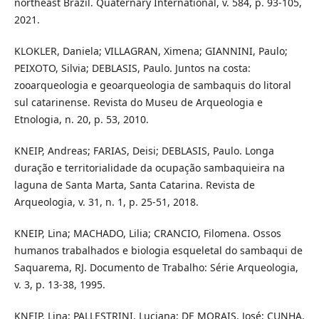
northeast Brazil. Quaternary International, v. 584, p. 93-105,
2021.
KLOKLER, Daniela; VILLAGRAN, Ximena; GIANNINI, Paulo;
PEIXOTO, Silvia; DEBLASIS, Paulo. Juntos na costa:
zooarqueologia e geoarqueologia de sambaquis do litoral
sul catarinense. Revista do Museu de Arqueologia e
Etnologia, n. 20, p. 53, 2010.
KNEIP, Andreas; FARIAS, Deisi; DEBLASIS, Paulo. Longa
duração e territorialidade da ocupação sambaquieira na
laguna de Santa Marta, Santa Catarina. Revista de
Arqueologia, v. 31, n. 1, p. 25-51, 2018.
KNEIP, Lina; MACHADO, Lilia; CRANCIO, Filomena. Ossos
humanos trabalhados e biologia esqueletal do sambaqui de
Saquarema, RJ. Documento de Trabalho: Série Arqueologia,
v. 3, p. 13-38, 1995.
KNEIP, Lina; PALLESTRINI, Luciana; DE MORAIS, José; CUNHA,