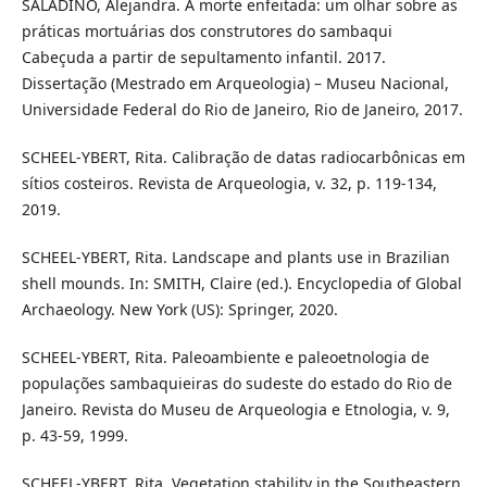
SALADINO, Alejandra. A morte enfeitada: um olhar sobre as
práticas mortuárias dos construtores do sambaqui
Cabeçuda a partir de sepultamento infantil. 2017.
Dissertação (Mestrado em Arqueologia) – Museu Nacional,
Universidade Federal do Rio de Janeiro, Rio de Janeiro, 2017.
SCHEEL-YBERT, Rita. Calibração de datas radiocarbônicas em
sítios costeiros. Revista de Arqueologia, v. 32, p. 119-134,
2019.
SCHEEL-YBERT, Rita. Landscape and plants use in Brazilian
shell mounds. In: SMITH, Claire (ed.). Encyclopedia of Global
Archaeology. New York (US): Springer, 2020.
SCHEEL-YBERT, Rita. Paleoambiente e paleoetnologia de
populações sambaquieiras do sudeste do estado do Rio de
Janeiro. Revista do Museu de Arqueologia e Etnologia, v. 9,
p. 43-59, 1999.
SCHEEL-YBERT, Rita. Vegetation stability in the Southeastern