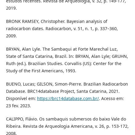
estudos recentes. Revista de Arqueologia, v. 32, p. 149-177,
2019.
BRONK RAMSEY, Christopher. Bayesian analysis of
radiocarbon dates. Radiocarbon, v. 51, n. 1, p. 337–360,
2009.
BRYAN, Alan Lyle. The Sambaqui at Forte Marechal Luz,
State of Santa Catarina, Brazil. In: BRYAN, Alan Lyle; GRUHN,
Ruth (ed.). Brazilian Studies. Corvallis (US): Center for the
Study of the First Americans, 1993.
BUENO, Lucas; GILSON, Simon-Pierre. Brazilian Radiocarbon
Database. BRC14database Project, Santa Catarina, 2021.
Disponível em:
https://brc14database.com.br/
. Acesso em:
23 fev. 2023.
CALIPPO, Flávio. Os sambaquis submersos do baixo Vale do
Ribeira. Revista de Arqueologia Americana, v. 26, p. 153-172,
2008.