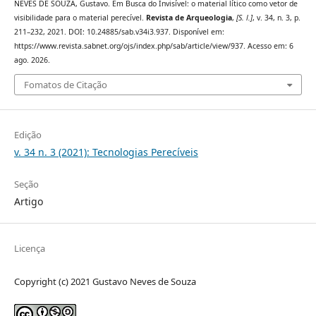
NEVES DE SOUZA, Gustavo. Em Busca do Invisível: o material lítico como vetor de
visibilidade para o material perecível.
Revista de Arqueologia
,
[S. l.]
, v. 34, n. 3, p.
211–232, 2021. DOI: 10.24885/sab.v34i3.937. Disponível em:
https://www.revista.sabnet.org/ojs/index.php/sab/article/view/937. Acesso em: 6
ago. 2026.
Fomatos de Citação
Edição
v. 34 n. 3 (2021): Tecnologias Perecíveis
Seção
Artigo
Licença
Copyright (c) 2021 Gustavo Neves de Souza