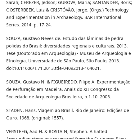
Sarah; CEREZER, Jedson; GUROVA, Maria; SANTANDER, Boris;
OOSTERBEEK, Luiz & CRISTÓVÃO, Jorge. (Orgs.) Technology
and Experimentation in Archaeology. BAR International
Series. 2014. p. 17-24.
SOUZA, Gustavo Neves de. Estudo das lâminas de pedra
polidas do Brasil: diversidades regionais e culturais. 2013.
Tese (Doutorado em Arqueologia) - Museu de Arqueologia e
Etnologia, Universidade de São Paulo, São Paulo, 2013.
doi:10.11606/T.71.2013.tde-04092013-164621.
SOUZA, Gustavo N. & FIGUEIREDO, Filipe A. Experimentação
de Perfuração em Madeira. Anais do XII Congresso da
Sociedade de Arqueologia Brasileira, p.1-10. 2005.
STADEN, Hans. Viagem ao Brasil. Rio de Janeiro: Edições de
Ouro, 1968. (original: 1557).
VERSTEEG, Aad H. & ROSTAIN, Stephen. A hafted
Amerindian stone axe recovered from the Suriname River.