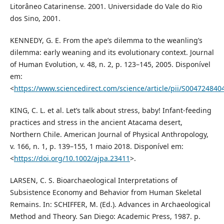
Litorâneo Catarinense. 2001. Universidade do Vale do Rio
dos Sino, 2001.
KENNEDY, G. E. From the ape’s dilemma to the weanling’s
dilemma: early weaning and its evolutionary context. Journal
of Human Evolution, v. 48, n. 2, p. 123–145, 2005. Disponível
em:
<
https://www.sciencedirect.com/science/article/pii/S00472484
KING, C. L. et al. Let’s talk about stress, baby! Infant-feeding
practices and stress in the ancient Atacama desert,
Northern Chile. American Journal of Physical Anthropology,
v. 166, n. 1, p. 139–155, 1 maio 2018. Disponível em:
<
https://doi.org/10.1002/ajpa.23411
>.
LARSEN, C. S. Bioarchaeological Interpretations of
Subsistence Economy and Behavior from Human Skeletal
Remains. In: SCHIFFER, M. (Ed.). Advances in Archaeological
Method and Theory. San Diego: Academic Press, 1987. p.