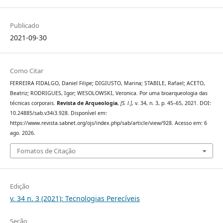
Publicado
2021-09-30
Como Citar
FERREIRA FIDALGO, Daniel Filipe; DIGIUSTO, Marina; STABILE, Rafael; ACETO,
Beatriz; RODRIGUES, Igor; WESOLOWSKI, Veronica. Por uma bioarqueologia das
técnicas corporais.
Revista de Arqueologia
,
[S. l.]
, v. 34, n. 3, p. 45–65, 2021. DOI:
10.24885/sab.v34i3.928. Disponível em:
https://www.revista.sabnet.org/ojs/index.php/sab/article/view/928. Acesso em: 6
ago. 2026.
Fomatos de Citação
Edição
v. 34 n. 3 (2021): Tecnologias Perecíveis
Seção