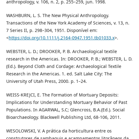
anthropology, v. 106, n. 2, p. 255–259, jun. 1998.
WASHBURN, L. S. The New Physical Anthropology.
Transactions of the New York Academy of Sciences, v. 13, n.
7 Series II, p. 298–304, 1951. Disponível em:
<
https://doi.org/10.1111/j.2164-0947.1951.tb01033.x
>.
WEBSTER, L. D.; DROOKER, P. B. Archaeological textile
research in the Americas. In: DROOKER, P. B.; WEBSTER, L. D.
(Ed.). Beyond Cloth and Cordage: Archaeological Textile
Research in the Americas. 1. ed. Salt Lake City: The
University of Utah Press, 2000. p. 1–24.
WEISS-KREJCI, E. The Formation of Mortuary Deposits:
Implications for Understanding Mortuary Behavior of Past
Populations. In AGARWAL, S.C; Glencross, B.A.(Ed.). Social
Bioarchaeology. Blackwell Publishing Ltd, 68-106, 2011.
WESOLOWSKI, V. A prática da horticultura entre os
construtores de sambaquis e acampamentos litorâneos da