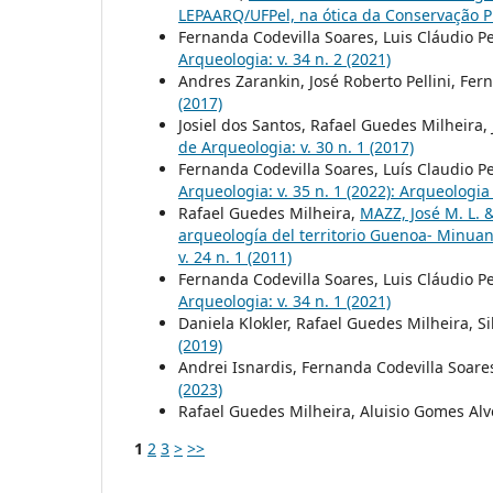
LEPAARQ/UFPel, na ótica da Conservação 
Fernanda Codevilla Soares, Luis Cláudio P
Arqueologia: v. 34 n. 2 (2021)
Andres Zarankin, José Roberto Pellini, Fer
(2017)
Josiel dos Santos, Rafael Guedes Milheira
de Arqueologia: v. 30 n. 1 (2017)
Fernanda Codevilla Soares, Luís Claudio P
Arqueologia: v. 35 n. 1 (2022): Arqueolog
Rafael Guedes Milheira,
MAZZ, José M. L. 
arqueología del territorio Guenoa- Minuan
v. 24 n. 1 (2011)
Fernanda Codevilla Soares, Luis Cláudio P
Arqueologia: v. 34 n. 1 (2021)
Daniela Klokler, Rafael Guedes Milheira, S
(2019)
Andrei Isnardis, Fernanda Codevilla Soare
(2023)
Rafael Guedes Milheira, Aluisio Gomes Al
1
2
3
>
>>