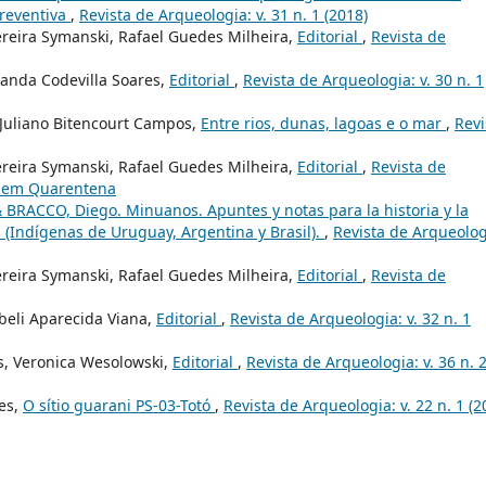
Preventiva
,
Revista de Arqueologia: v. 31 n. 1 (2018)
ereira Symanski, Rafael Guedes Milheira,
Editorial
,
Revista de
nanda Codevilla Soares,
Editorial
,
Revista de Arqueologia: v. 30 n. 1
, Juliano Bitencourt Campos,
Entre rios, dunas, lagoas e o mar
,
Revi
ereira Symanski, Rafael Guedes Milheira,
Editorial
,
Revista de
ia em Quarentena
& BRACCO, Diego. Minuanos. Apuntes y notas para la historia y la
 (Indígenas de Uruguay, Argentina y Brasil).
,
Revista de Arqueolog
ereira Symanski, Rafael Guedes Milheira,
Editorial
,
Revista de
ibeli Aparecida Viana,
Editorial
,
Revista de Arqueologia: v. 32 n. 1
s, Veronica Wesolowski,
Editorial
,
Revista de Arqueologia: v. 36 n. 
ves,
O sítio guarani PS-03-Totó
,
Revista de Arqueologia: v. 22 n. 1 (2