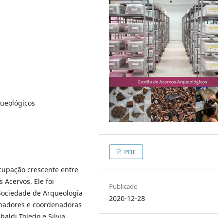
queológicos
PDF
cupação crescente entre
 Acervos. Ele foi
Publicado
Sociedade de Arqueologia
2020-12-28
enadores e coordenadoras
baldi Toledo e Silvia