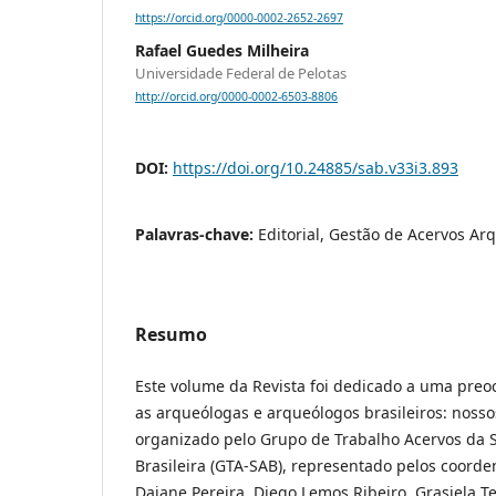
https://orcid.org/0000-0002-2652-2697
Rafael Guedes Milheira
Universidade Federal de Pelotas
http://orcid.org/0000-0002-6503-8806
DOI:
https://doi.org/10.24885/sab.v33i3.893
Palavras-chave:
Editorial, Gestão de Acervos Ar
Resumo
Este volume da Revista foi dedicado a uma preo
as arqueólogas e arqueólogos brasileiros: nossos
organizado pelo Grupo de Trabalho Acervos da 
Brasileira (GTA-SAB), representado pelos coord
Daiane Pereira, Diego Lemos Ribeiro, Grasiela Te