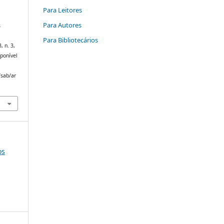
Para Leitores
Para Autores
s
Para Bibliotecários
3, n. 3,
sponível
/sab/ar
os