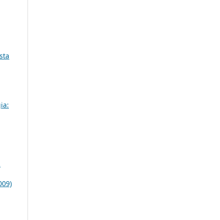
sta
ia:
2
009)