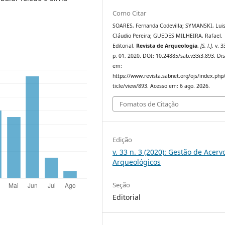
Como Citar
SOARES, Fernanda Codevilla; SYMANSKI, Lui
Cláudio Pereira; GUEDES MILHEIRA, Rafael.
Editorial.
Revista de Arqueologia
,
[S. l.]
, v. 3
p. 01, 2020. DOI: 10.24885/sab.v33i3.893. Di
em:
https://www.revista.sabnet.org/ojs/index.php
ticle/view/893. Acesso em: 6 ago. 2026.
Fomatos de Citação
Edição
v. 33 n. 3 (2020): Gestão de Acerv
Arqueológicos
Seção
Editorial