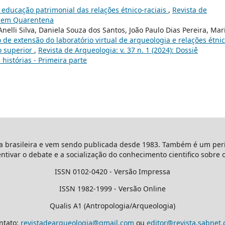
educação patrimonial das relações étnico-raciais
,
Revista de
ia em Quarentena
elli Silva, Daniela Souza dos Santos, João Paulo Dias Pereira, Mar
 de extensão do laboratório virtual de arqueologia e relações étnic
o superior
,
Revista de Arqueologia: v. 37 n. 1 (2024): Dossiê
histórias - Primeira parte
ta brasileira e vem sendo publicada desde 1983. Também é um peri
entivar o debate e a socialização do conhecimento cientifico sobre 
ISSN 0102-0420 - Versão Impressa
ISSN 1982-1999 - Versão Online
Qualis A1 (Antropologia/Arqueologia)
ntato:
revistadearqueologia@gmail.com
ou
editor@revista.sabnet.