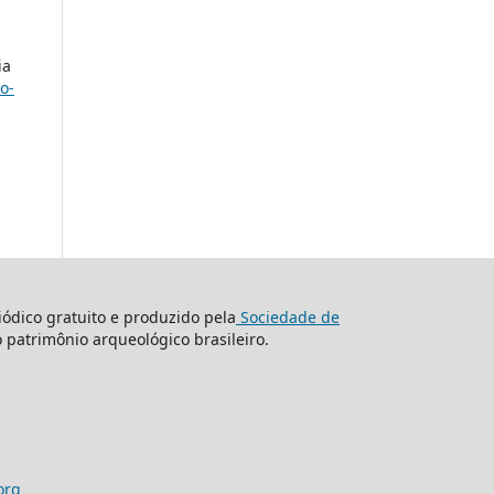
ia
o-
ódico gratuito e produzido pela
Sociedade de
o patrimônio arqueológico brasileiro.
org