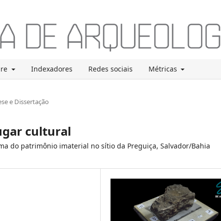
bre
Indexadores
Redes sociais
Métricas
se e Dissertação
gar cultural
ima do patrimônio imaterial no sítio da Preguiça, Salvador/Bahia