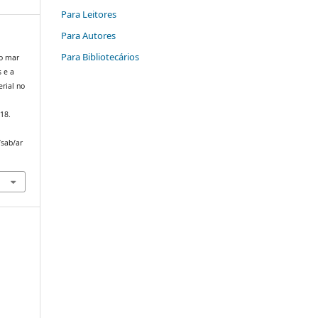
Para Leitores
Para Autores
Para Bibliotecários
do mar
s e a
erial no
018.
/sab/ar