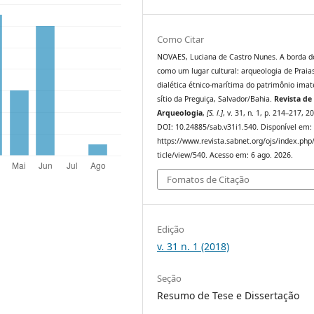
Como Citar
NOVAES, Luciana de Castro Nunes. A borda 
como um lugar cultural: arqueologia de Praia
dialética étnico-marítima do patrimônio imat
sítio da Preguiça, Salvador/Bahia.
Revista de
Arqueologia
,
[S. l.]
, v. 31, n. 1, p. 214–217, 2
DOI: 10.24885/sab.v31i1.540. Disponível em:
https://www.revista.sabnet.org/ojs/index.php
ticle/view/540. Acesso em: 6 ago. 2026.
Fomatos de Citação
Edição
v. 31 n. 1 (2018)
Seção
Resumo de Tese e Dissertação