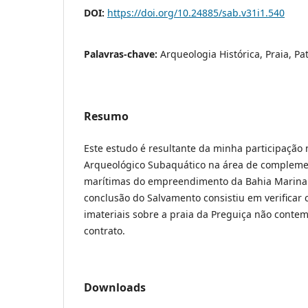
DOI:
https://doi.org/10.24885/sab.v31i1.540
Palavras-chave:
Arqueologia Histórica, Praia, Pa
Resumo
Este estudo é resultante da minha participação
Arqueológico Subaquático na área de compleme
marítimas do empreendimento da Bahia Marina (
conclusão do Salvamento consistiu em verificar 
imateriais sobre a praia da Preguiça não contem
contrato.
Downloads