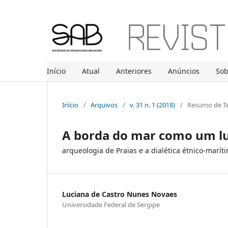
Início
Atual
Anteriores
Anúncios
So
Início
/
Arquivos
/
v. 31 n. 1 (2018)
/
Resumo de Te
A borda do mar como um lu
arqueologia de Praias e a dialética étnico-marít
Luciana de Castro Nunes Novaes
Universidade Federal de Sergipe