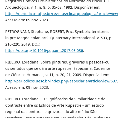
Registros Gráficos Pré-históricos do Nordeste do Brasil. CLIO
Arqueológica, v. 1, n. 8, p. 35-68, 1992. Disponível em:
https://periodicos.ufpe.br/revistas/clioarqueologica/article/vie
Acesso em: 09 nov. 2023.
PETROGNANI, Stephane; ROBERT, Eric. Symbolic territories
in pre-Magdalenian art?. Quaternary International, v. 503, p.
210-220, 2019. DOI:
https://doi.org/10.1016/j.quaint.2017.08.036
.
RIBEIRO, Loredana. Sobre pinturas, gravuras e pessoas–ou
os sentidos que se dá à arte rupestre, Especiaria: Cadernos
de Ciências Humanas, v. 11, n. 20, 21, 2009. Disponível em:
http://periodicos.uesc.br/index.php/especiaria/article/view/697
.
Acesso em: 09 nov. 2023.
RIBEIRO, Loredana. Os Significados da Similaridade e do
Contraste entre os Estilos de Arte Rupestre - um estudo
regional das pinturas e gravuras do alto-médio São
Francisco. Tese (Doutorado em Arqueologia). São Paulo: USP,