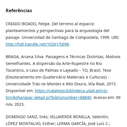
Referências
CRIADO-BOADO, Felipe. Del terreno al espacio:
planteamientos y perspectivas para la arqueología del
paisaje. Universidad de Santiago de Compostela, 1999. URI:
http://hdl.handle.net/10261/5698
.
BRAGA, Ariana Silva. Paisagens e Técnicas Distintas, Motivos
Semelhantes. A dispersão da Arte-Rupestre no Rio
Tocantins, o caso de Palmas e Lajeado – TO, Brasil. Tese
(Doutoramento em Quaternário Materiais e Culturas) -
Universidade Trás-os-Montes e Alto Douro, Vila Real, 2015.
Disponível em:
https://catalogo.biblioteca.utad.pt/cgi-
bin/koha/opac-detail.pl?biblionumber=68840
. Acesso em: 09
nov. 2023.
DOMINGO SANZ, Inés; VILLAVERDE BONILLA, Valentín;
LÓPEZ MONTALVO, Esther; LERMA GARCÍA, José Luis C.;