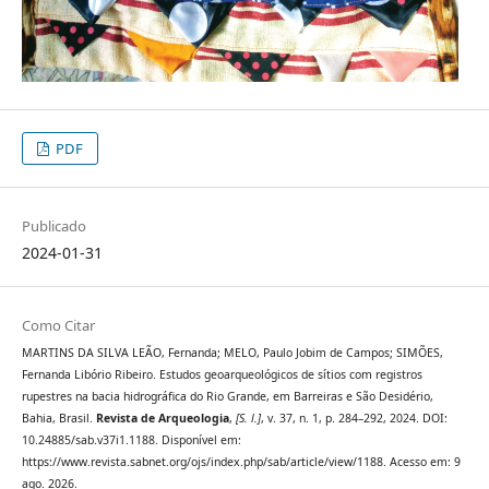
PDF
Publicado
2024-01-31
Como Citar
MARTINS DA SILVA LEÃO, Fernanda; MELO, Paulo Jobim de Campos; SIMÕES,
Fernanda Libório Ribeiro. Estudos geoarqueológicos de sítios com registros
rupestres na bacia hidrográfica do Rio Grande, em Barreiras e São Desidério,
Bahia, Brasil.
Revista de Arqueologia
,
[S. l.]
, v. 37, n. 1, p. 284–292, 2024. DOI:
10.24885/sab.v37i1.1188. Disponível em:
https://www.revista.sabnet.org/ojs/index.php/sab/article/view/1188. Acesso em: 9
ago. 2026.