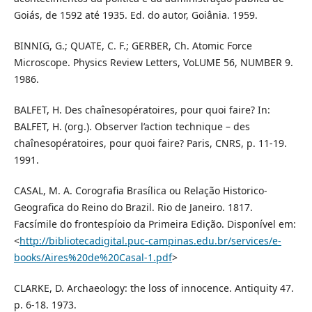
Goiás, de 1592 até 1935. Ed. do autor, Goiânia. 1959.
BINNIG, G.; QUATE, C. F.; GERBER, Ch. Atomic Force
Microscope. Physics Review Letters, VoLUME 56, NUMBER 9.
1986.
BALFET, H. Des chaînesopératoires, pour quoi faire? In:
BALFET, H. (org.). Observer l’action technique – des
chaînesopératoires, pour quoi faire? Paris, CNRS, p. 11-19.
1991.
CASAL, M. A. Corografia Brasílica ou Relação Historico-
Geografica do Reino do Brazil. Rio de Janeiro. 1817.
Facsímile do frontespíoio da Primeira Edição. Disponível em:
<
http://bibliotecadigital.puc-campinas.edu.br/services/e-
books/Aires%20de%20Casal-1.pdf
>
CLARKE, D. Archaeology: the loss of innocence. Antiquity 47.
p. 6-18. 1973.