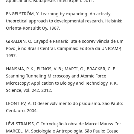
Applications. Budapeste: IntechOpen. 2011.
ENGELSTRÖM, Y. Learning by expanding. An activity-
theoretical approach to developmental research. Helsinki:
Orienta-Konsultit Oy, 1987.
GIRALDIN, O. Cayapó e Panará: luta e sobrevivência de um
Povo Jê no Brasil Central. Campinas: Editora da UNICAMP,
1997.
HANSMA, P. K.; ELINGS, V. B.; MARTI, O.; BRACKER, C. E.
Scanning Tunneling Microscopy and Atomic Force
Microscopy: Application to Biology and Technology. P. K.
Science, vol. 242. 2012.
LEONTIEV, A. O desenvolvimento do psiquismo. São Paulo:
Centauro. 2004.
LÉVI-STRAUSS, C. Introdução à obra de Marcel Mauss. In:
MARCEL, M. Sociologia e Antropologia. São Paulo: Cosac