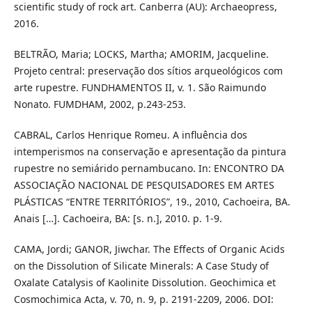
scientific study of rock art. Canberra (AU): Archaeopress,
2016.
BELTRÃO, Maria; LOCKS, Martha; AMORIM, Jacqueline.
Projeto central: preservação dos sítios arqueológicos com
arte rupestre. FUNDHAMENTOS II, v. 1. São Raimundo
Nonato. FUMDHAM, 2002, p.243-253.
CABRAL, Carlos Henrique Romeu. A influência dos
intemperismos na conservação e apresentação da pintura
rupestre no semiárido pernambucano. In: ENCONTRO DA
ASSOCIAÇÃO NACIONAL DE PESQUISADORES EM ARTES
PLÁSTICAS “ENTRE TERRITÓRIOS”, 19., 2010, Cachoeira, BA.
Anais […]. Cachoeira, BA: [s. n.], 2010. p. 1-9.
CAMA, Jordi; GANOR, Jiwchar. The Effects of Organic Acids
on the Dissolution of Silicate Minerals: A Case Study of
Oxalate Catalysis of Kaolinite Dissolution. Geochimica et
Cosmochimica Acta, v. 70, n. 9, p. 2191-2209, 2006. DOI: