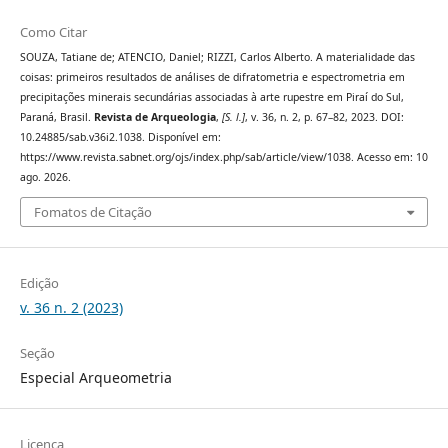
Como Citar
SOUZA, Tatiane de; ATENCIO, Daniel; RIZZI, Carlos Alberto. A materialidade das
coisas: primeiros resultados de análises de difratometria e espectrometria em
precipitações minerais secundárias associadas à arte rupestre em Piraí do Sul,
Paraná, Brasil.
Revista de Arqueologia
,
[S. l.]
, v. 36, n. 2, p. 67–82, 2023. DOI:
10.24885/sab.v36i2.1038. Disponível em:
https://www.revista.sabnet.org/ojs/index.php/sab/article/view/1038. Acesso em: 10
ago. 2026.
Fomatos de Citação
Edição
v. 36 n. 2 (2023)
Seção
Especial Arqueometria
Licença