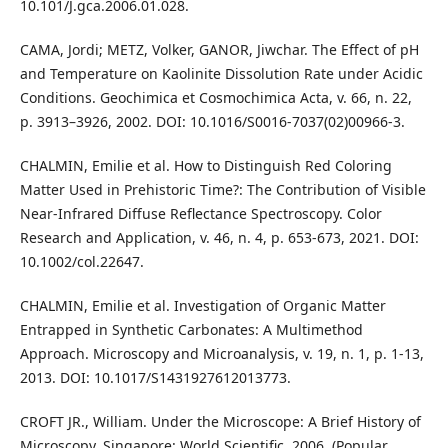
10.101/J.gca.2006.01.028.
CAMA, Jordi; METZ, Volker, GANOR, Jiwchar. The Effect of pH
and Temperature on Kaolinite Dissolution Rate under Acidic
Conditions. Geochimica et Cosmochimica Acta, v. 66, n. 22,
p. 3913–3926, 2002. DOI: 10.1016/S0016-7037(02)00966-3.
CHALMIN, Emilie et al. How to Distinguish Red Coloring
Matter Used in Prehistoric Time?: The Contribution of Visible
Near-Infrared Diffuse Reflectance Spectroscopy. Color
Research and Application, v. 46, n. 4, p. 653-673, 2021. DOI:
10.1002/col.22647.
CHALMIN, Emilie et al. Investigation of Organic Matter
Entrapped in Synthetic Carbonates: A Multimethod
Approach. Microscopy and Microanalysis, v. 19, n. 1, p. 1-13,
2013. DOI: 10.1017/S1431927612013773.
CROFT JR., William. Under the Microscope: A Brief History of
Microscopy. Singapore: World Scientific, 2006. (Popular